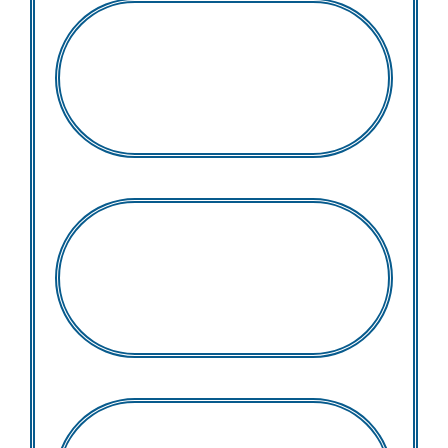
Joré Eric
Randrianasolo Patrick