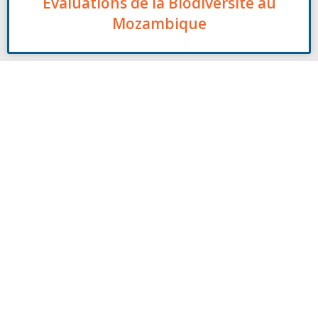
Evaluations de la Biodiversité au
Mozambique
Contact
00261 32 40 755 50
nicolas@antsiva.com
Retrouvez nous sur