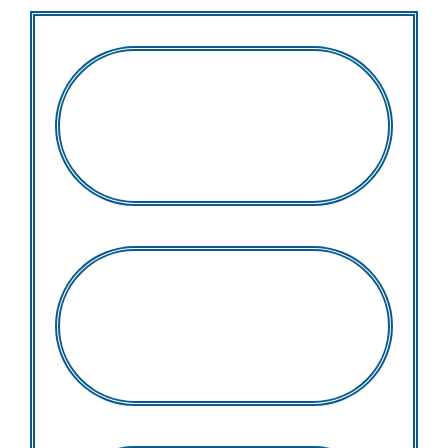
Anziz Bernardin
Gasimandova Max