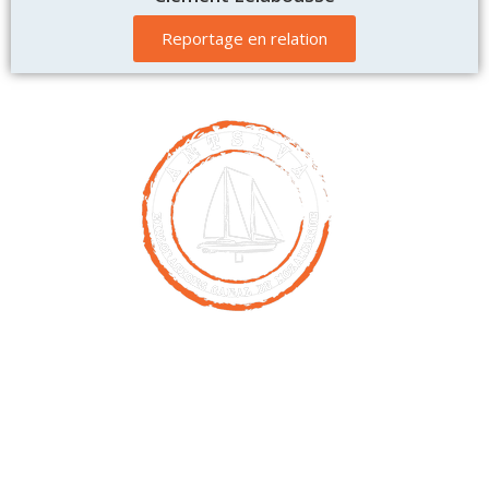
Reportage en relation
Contact
00261 32 40 755 50
nicolas@antsiva.com
Retrouvez nous sur