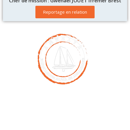
Chef de mission : Gwenael JOUET Ifremer Brest
Reportage en relation
Contact
00261 32 40 755 50
nicolas@antsiva.com
Retrouvez nous sur