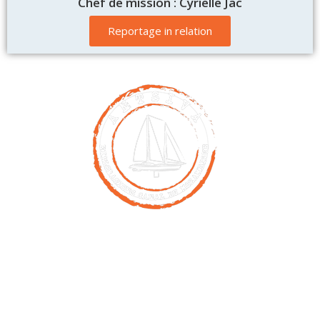
Chef de mission : Cyrielle Jac
Reportage in relation
Contact
00261 32 40 755 50
nicolas@antsiva.com
find us on