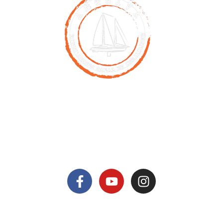
Contact
00261 32 40 755 50
nicolas@antsiva.com
find us on
© All rights reserved Antsiva