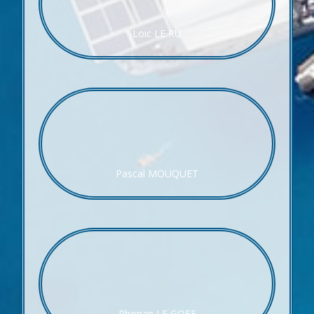
Loic LE RU
Pascal MOUQUET
Rhonan LE GOFF