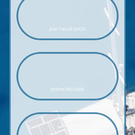
Jean Pascal QUOD
Jérôme BOURJEA