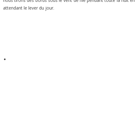
nous tirons des bords sous le vent de l’ile pendant toute la nuit en
attendant le lever du jour.