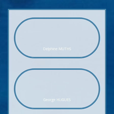
Delphine MUTHS
George HUGUES