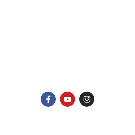
Contact
00261 32 40 755 50
nicolas@antsiva.com
Retrouvez nous sur
© All rights reserved Antsiva