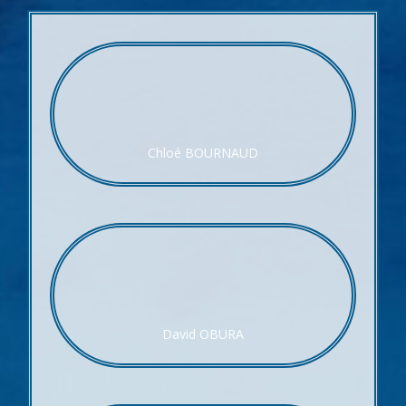
Chloé BOURNAUD
David OBURA