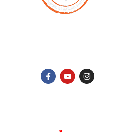
Contact
00261 32 40 755 50
nicolas@antsiva.com
Retrouvez nous sur
© All rights reserved Antsiva
Mentions légales
Politique de confidentialité
Fait avec
❤
par Booking UP