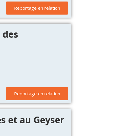
Reportage en relation
s des
Reportage en relation
es et au Geyser