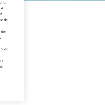
ur un
 4
is
se de
e des
s
s
sques
is
d.