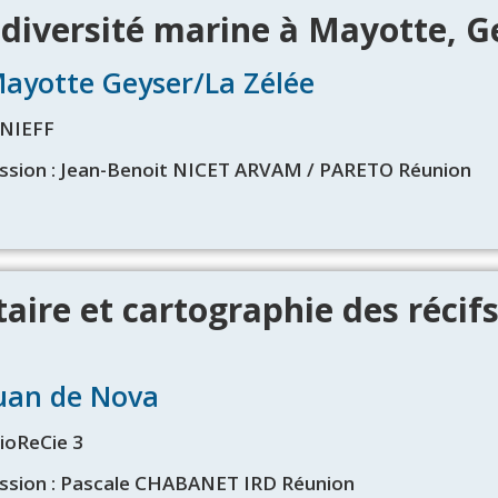
odiversité marine à Mayotte, G
Mayotte Geyser/La Zélée
ZNIEFF
ission : Jean-Benoit NICET ARVAM / PARETO Réunion
aire et cartographie des récif
Juan de Nova
BioReCie 3
ission : Pascale CHABANET IRD Réunion