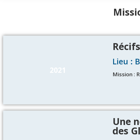
Missi
Récifs
Lieu : 
2021
Mission : R
Une n
des G