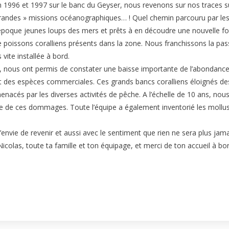
 1996 et 1997 sur le banc du Geyser, nous revenons sur nos traces s
Grandes » missions océanographiques… ! Quel chemin parcouru par les
l’époque jeunes loups des mers et prêts à en découdre une nouvelle fo
e poissons coralliens présents dans la zone. Nous franchissons la pas
 vite installée à bord.
, nous ont permis de constater une baisse importante de l’abondanc
des espèces commerciales. Ces grands bancs coralliens éloignés de
nacés par les diverses activités de pêche. A l’échelle de 10 ans, nou
ce de ces dommages. Toute l’équipe a également inventorié les mollu
envie de revenir et aussi avec le sentiment que rien ne sera plus jama
olas, toute ta famille et ton équipage, et merci de ton accueil à bor