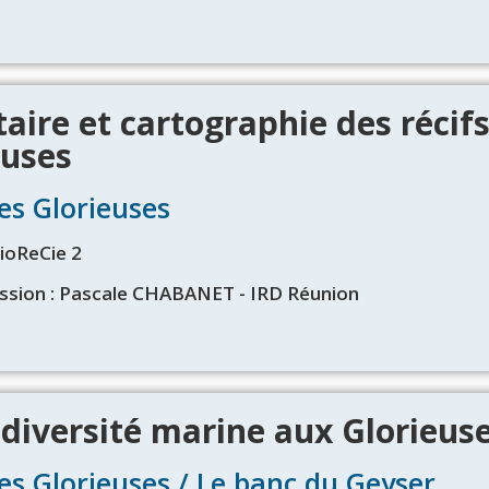
aire et cartographie des récif
euses
Les Glorieuses
BioReCie 2
ssion : Pascale CHABANET - IRD Réunion
odiversité marine aux Glorieus
Les Glorieuses / Le banc du Geyser