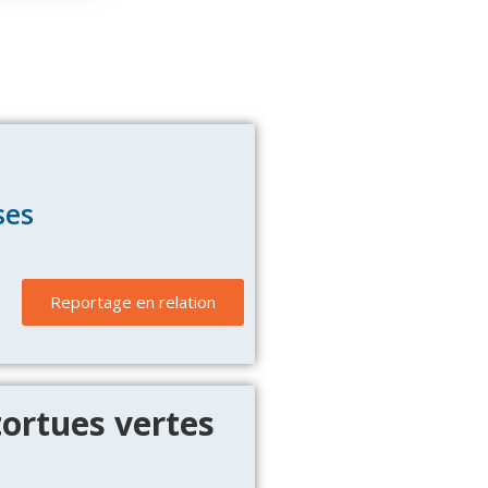
ses
Reportage en relation
tortues vertes