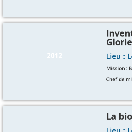
Invent
Glori
2012
Lieu : 
Mission : 
Chef de mi
La bi
Lieu : 